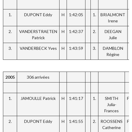
1.
DUPONT Eddy
H
1:42:05
1.
BRIALMONT
F
Irene
2.
VANDERSTRAETEN
H
1:42:37
2.
DEEGAN
F
Patrick
Julie
3.
VANDERBECK Yves
H
1:43:59
3.
DAMBLON
F
Régine
2005
306 arrivées
1.
JAMOULLE Patrick
H
1:41:17
1.
SMITH
F
Julia-
Frances
2.
DUPONT Eddy
H
1:41:55
2.
ROOSSENS
F
Catherine