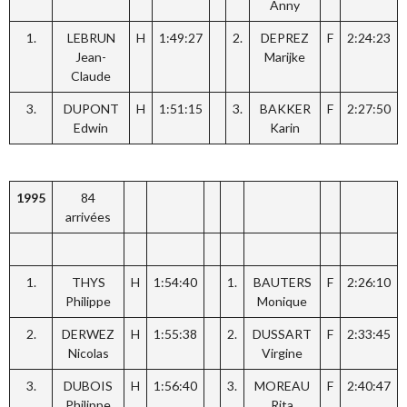
Anny
1.
LEBRUN
H
1:49:27
2.
DEPREZ
F
2:24:23
Jean-
Marijke
Claude
3.
DUPONT
H
1:51:15
3.
BAKKER
F
2:27:50
Edwin
Karin
1995
84
arrivées
1.
THYS
H
1:54:40
1.
BAUTERS
F
2:26:10
Philippe
Monique
2.
DERWEZ
H
1:55:38
2.
DUSSART
F
2:33:45
Nicolas
Virgine
3.
DUBOIS
H
1:56:40
3.
MOREAU
F
2:40:47
Philippe
Rita