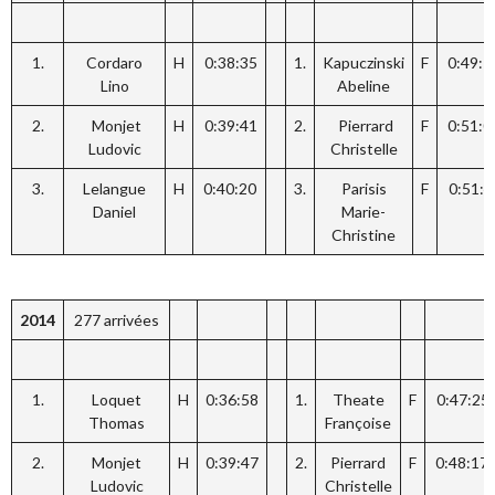
1.
Cordaro
H
0:38:35
1.
Kapuczinski
F
0:49:1
Lino
Abeline
2.
Monjet
H
0:39:41
2.
Pierrard
F
0:51:0
Ludovic
Christelle
3.
Lelangue
H
0:40:20
3.
Parisis
F
0:51:4
Daniel
Marie-
Christine
2014
277 arrivées
1.
Loquet
H
0:36:58
1.
Theate
F
0:47:25
Thomas
Françoise
2.
Monjet
H
0:39:47
2.
Pierrard
F
0:48:17
Ludovic
Christelle