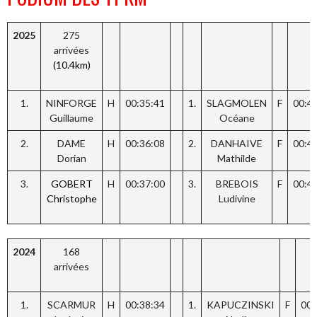
2025
275
arrivées
(10.4km)
1.
NINFORGE
H
00:35:41
1.
SLAGMOLEN
F
00:4
Guillaume
Océane
2.
DAME
H
00:36:08
2.
DANHAIVE
F
00:4
Dorian
Mathilde
3.
GOBERT
H
00:37:00
3.
BREBOIS
F
00:4
Christophe
Ludivine
2024
168
arrivées
1.
SCARMUR
H
00:38:34
1.
KAPUCZINSKI
F
00: