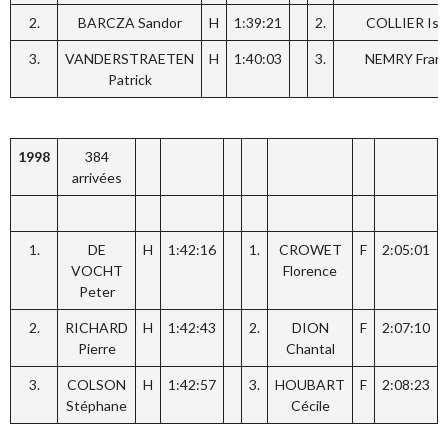
2.
BARCZA Sandor
H
1:39:21
2.
COLLIER Isab
3.
VANDERSTRAETEN
H
1:40:03
3.
NEMRY Franç
Patrick
1998
384
arrivées
1.
DE
H
1:42:16
1.
CROWET
F
2:05:01
VOCHT
Florence
Peter
2.
RICHARD
H
1:42:43
2.
DION
F
2:07:10
Pierre
Chantal
3.
COLSON
H
1:42:57
3.
HOUBART
F
2:08:23
Stéphane
Cécile