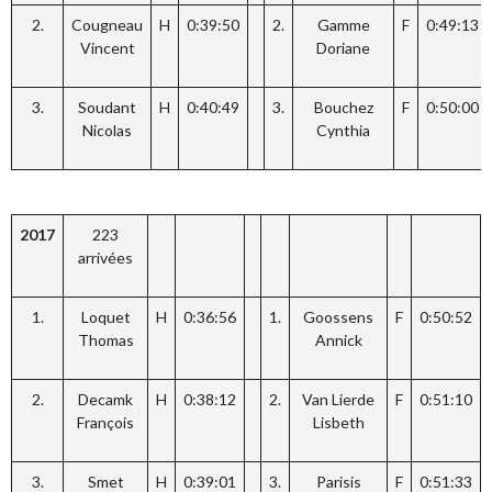
2.
Cougneau
H
0:39:50
2.
Gamme
F
0:49:13
Vincent
Doriane
3.
Soudant
H
0:40:49
3.
Bouchez
F
0:50:00
Nicolas
Cynthia
2017
223
arrivées
1.
Loquet
H
0:36:56
1.
Goossens
F
0:50:52
Thomas
Annick
2.
Decamk
H
0:38:12
2.
Van Lierde
F
0:51:10
François
Lisbeth
3.
Smet
H
0:39:01
3.
Parisis
F
0:51:33