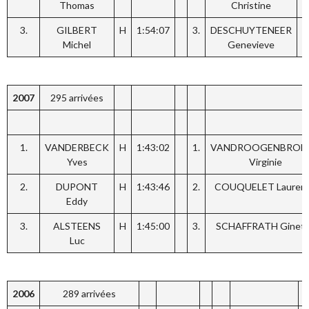
Thomas
Christine
3.
GILBERT
H
1:54:07
3.
DESCHUYTENEER
F
Michel
Genevieve
2007
295 arrivées
1.
VANDERBECK
H
1:43:02
1.
VANDROOGENBROE
Yves
Virginie
2.
DUPONT
H
1:43:46
2.
COUQUELET Lauren
Eddy
3.
ALSTEENS
H
1:45:00
3.
SCHAFFRATH Ginet
Luc
2006
289 arrivées