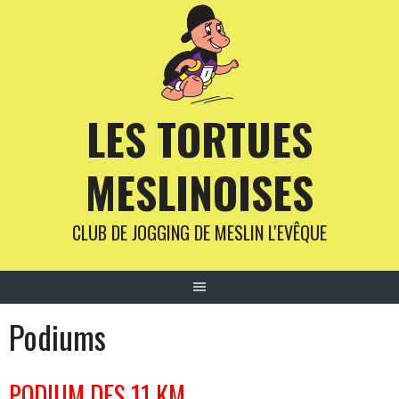
Aller
au
contenu
LES TORTUES
MESLINOISES
CLUB DE JOGGING DE MESLIN L'EVÊQUE
Podiums
PODIUM DES 11 KM