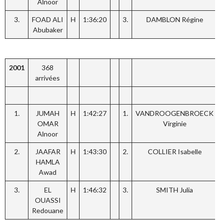
Alnoor
3.
FOAD ALI
H
1:36:20
3.
DAMBLON Régine
Abubaker
2001
368
arrivées
1.
JUMAH
H
1:42:27
1.
VANDROOGENBROECK
OMAR
Virginie
Alnoor
2.
JAAFAR
H
1:43:30
2.
COLLIER Isabelle
HAMLA
Awad
3.
EL
H
1:46:32
3.
SMITH Julia
OUASSI
Redouane