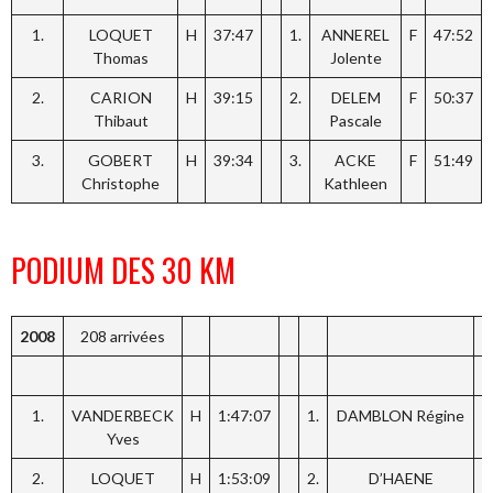
1.
LOQUET
H
37:47
1.
ANNEREL
F
47:52
Thomas
Jolente
2.
CARION
H
39:15
2.
DELEM
F
50:37
Thibaut
Pascale
3.
GOBERT
H
39:34
3.
ACKE
F
51:49
Christophe
Kathleen
PODIUM DES 30 KM
2008
208 arrivées
1.
VANDERBECK
H
1:47:07
1.
DAMBLON Régine
F
Yves
2.
LOQUET
H
1:53:09
2.
D’HAENE
F