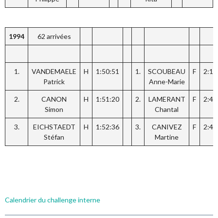
1994
62 arrivées
1.
VANDEMAELE
H
1:50:51
1.
SCOUBEAU
F
2:17
Patrick
Anne-Marie
2.
CANON
H
1:51:20
2.
LAMERANT
F
2:41
Simon
Chantal
3.
EICHSTAEDT
H
1:52:36
3.
CANIVEZ
F
2:45
Stéfan
Martine
Calendrier du challenge interne