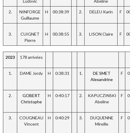
Ludovic
Abeline
2.
NINFORGE
H
00:38:39
2.
DELEU Karin
F
00:
Guillaume
CUIGNET
3.
H
00:38:55
3.
LISON Claire
F
00:
Pierre
2023
178 arrivées
1.
DAME Jordy
H
0:38:31
1.
DE SMET
F
0:
Alexandrine
2.
GOBERT
H
0:40:17
2.
KAPUCZINSKI
F
0:
Christophe
Abeline
3.
COUGNEAU
H
0:40:29
3.
DUQUENNE
F
0:
Vincent
Mireille