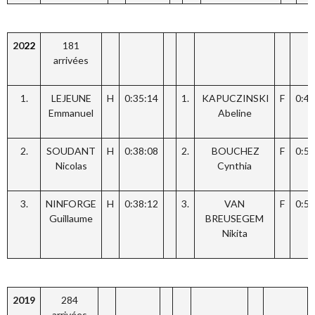
20
22
181
arrivées
1.
LEJEUNE
H
0:35:14
1.
KAPUCZINSKI
F
0:49
Emmanuel
Abeline
2.
SOUDANT
H
0:38:08
2.
BOUCHEZ
F
0:50
Nicolas
Cynthia
3.
NINFORGE
H
0:38:12
3.
VAN
F
0:50
Guillaume
BREUSEGEM
Nikita
2019
284
arrivées