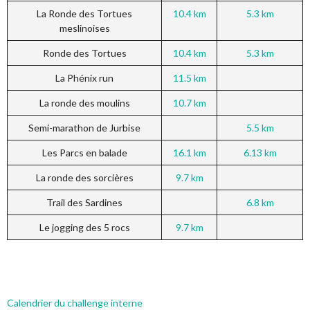
La Ronde des Tortues
10.4 km
5.3 km
meslinoises
Ronde des Tortues
10.4 km
5.3 km
La Phénix run
11.5 km
La ronde des moulins
10.7 km
Semi-marathon de Jurbise
5.5 km
Les Parcs en balade
16.1 km
6.13 km
La ronde des sorcières
9.7 km
Trail des Sardines
6.8 km
Le jogging des 5 rocs
9.7 km
Calendrier du challenge interne