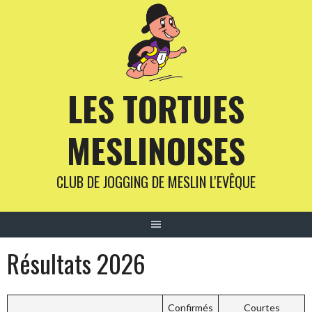
Aller
au
contenu
LES TORTUES
MESLINOISES
CLUB DE JOGGING DE MESLIN L'EVÊQUE
Résultats 2026
Confirmés
Courtes