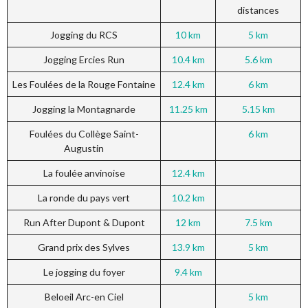
distances
Jogging du RCS
10 km
5 km
Jogging Ercies Run
10.4 km
5.6 km
Les Foulées de la Rouge Fontaine
12.4 km
6 km
Jogging la Montagnarde
11.25 km
5.15 km
Foulées du Collège Saint-
6 km
Augustin
La foulée anvinoise
12.4 km
La ronde du pays vert
10.2 km
Run After Dupont & Dupont
12 km
7.5 km
Grand prix des Sylves
13.9 km
5 km
Le jogging du foyer
9.4 km
Beloeil Arc-en Ciel
5 km